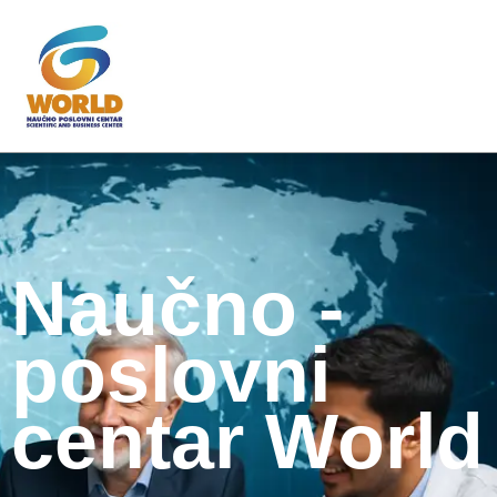
Naučno -
poslovni
centar World