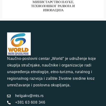
Naučno-poslovni centar „World” je udruženje koje
okuplja stručnjake, naučnike i organizacije radi
unapređenja etnologije, etno-turizma, ruralnog i
regionalnog razvoja i zaštite životne sredine kroz
umrežavanje i poslovna okupljanja.
helgakv@mts.rs
+381 63 608 346