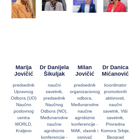
Marija
Dr Danijela
Milan
Dr Danica
Jovičić
Šikuljak
Jovičić
Mićanović
predsednik
naučni
predsednik
koordinator
Upravnog
savetnik,
organizacionog
promotivnih
Odbora (UO)
predsednik
odbora,
aktivnosti,
Naučno
Naučnog
Međunarodne
naučni
poslovnog
Odbora (NO),
naučne
savetnk, Viši
centra
Međunarodne
agrobiznis
savetnik,
WORLD,
naučne
konferencije -
Privredna
Kraljevo
agrobiznis
MAK, vlasnik i
Komora Srbije,
konferencije -
osnivač
Beograd