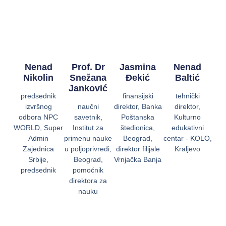
Nenad
Prof. Dr
Jasmina
Nenad
Nikolin
Snežana
Đekić
Baltić
Janković
predsednik
finansijski
tehnički
izvršnog
naučni
direktor, Banka
direktor,
odbora NPC
savetnik,
Poštanska
Kulturno
WORLD, Super
Institut za
štedionica,
edukativni
Admin
primenu nauke
Beograd,
centar - KOLO,
Zajednica
u poljoprivredi,
direktor filijale
Kraljevo
Srbije,
Beograd,
Vrnjačka Banja
predsednik
pomoćnik
direktora za
nauku