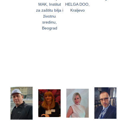
MAK, Institut
HELGA DOO,
za zaštitu bilja i
Kraljevo
životnu
sredinu,
Beograd